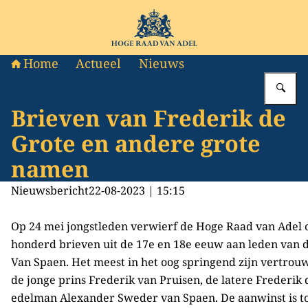
Naar de homepage van Hoge Raad van Adel
Home
Actueel
Nieuws
Vu
Brieven van Frederik de
Grote en andere grote
namen
Nieuwsbericht
22-08-2023 | 15:15
Op 24 mei jongstleden verwierf de Hoge Raad van Adel o
honderd brieven uit de 17e en 18e eeuw aan leden van de
Van Spaen. Het meest in het oog springend zijn vertrouw
de jonge prins Frederik van Pruisen, de latere Frederik 
edelman Alexander Sweder van Spaen. De aanwinst is t