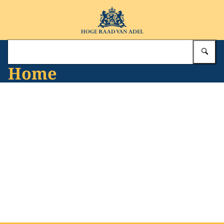
Naar de homepage van Hoge Raad van Adel
Vu
Home