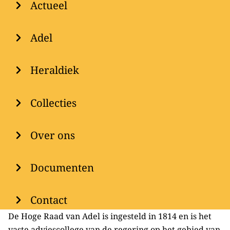
Menu
Actueel
Adel
Heraldiek
Collecties
Over ons
Documenten
Contact
De Hoge Raad van Adel is ingesteld in 1814 en is het
vaste adviescollege van de regering op het gebied van