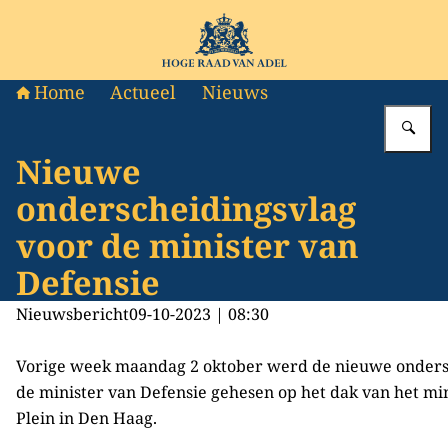
Naar de homepage van Hoge Raad van Adel
Home
Actueel
Nieuws
Vu
Nieuwe
onderscheidingsvlag
voor de minister van
Defensie
Nieuwsbericht
09-10-2023 | 08:30
Vorige week maandag 2 oktober werd de nieuwe onders
de minister van Defensie gehesen op het dak van het min
Plein in Den Haag.