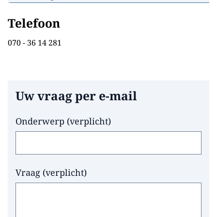
Hoge Raad van Adel, Nassaulaan
2-b, Den Haag
Telefoon
070 - 36 14 281
Uw vraag per e-mail
Hier niets invullen a.u.b.
Onderwerp
(
verplicht
)
Vraag
(
verplicht
)