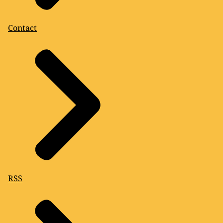
op de pagina
'Privacy' (link opent in nieuw
tabblad)
.
Contact
RSS