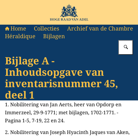
Naar de homepage van Hoge Raad van Adel
Home
Collecties
Archief van de Chambre
Héraldique
Bijlagen
Vu
Bijlage A -
Inhoudsopgave van
inventarisnummer 45,
deel 1
1. Nobilitering van Jan Aerts, heer van Opdorp en
Immerzeel, 29-9-1771; met bijlagen, 1702-1771. -
Pagina 1-5, 7-19, 22 en 24.
2. Nobilitering van Joseph Hyacinth Jaques van Aken,