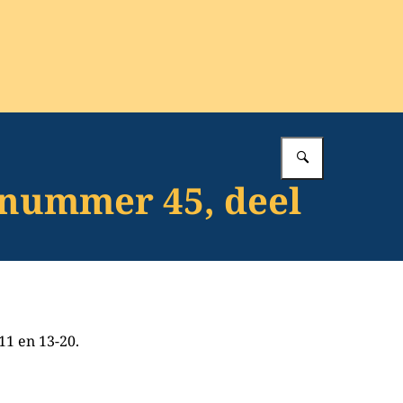
Vul in wat 
isnummer 45, deel
11 en 13-20.