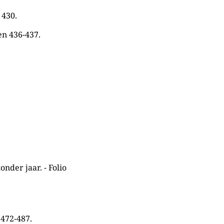
 430.
en 436-437.
nder jaar. - Folio
 472-487.