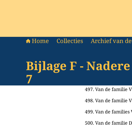
Home
Collecties
Archief van d
Bijlage F - Nader
7
497. Van de familie V
498. Van de familie Va
499. Van de families 
500. Van de familie D’