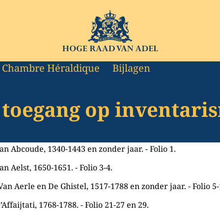
Naar de homepage van Hoge Raad van Adel
e Chambre Héraldique
Bijlagen
e toegang op inventar
an Abcoude, 1340-1443 en zonder jaar. - Folio 1.
n Aelst, 1650-1651. - Folio 3-4.
Van Aerle en De Ghistel, 1517-1788 en zonder jaar. - Folio 5-
Affaijtati, 1768-1788. - Folio 21-27 en 29.