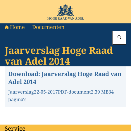
Naar de homepage van Hoge Raad van Adel
Home
Documenten
Vu
Jaarverslag Hoge Raad
van Adel 2014
Download:
Jaarverslag Hoge Raad van
Adel 2014
Jaarverslag
22-05-2017
PDF-document
2.39 MB
34
pagina's
Service