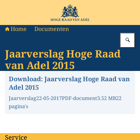
Naar de homepage van Hoge Raad van Adel
Home
Documenten
Vu
Jaarverslag Hoge Raad
van Adel 2015
Download:
Jaarverslag Hoge Raad van
Adel 2015
Jaarverslag
22-05-2017
PDF-document
3.52 MB
22
pagina's
Service