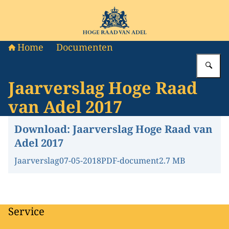
Naar de homepage van Hoge Raad van Adel
Home
Documenten
Vu
Jaarverslag Hoge Raad
van Adel 2017
Download:
Jaarverslag Hoge Raad van
Adel 2017
Jaarverslag
07-05-2018
PDF-document
2.7 MB
Service