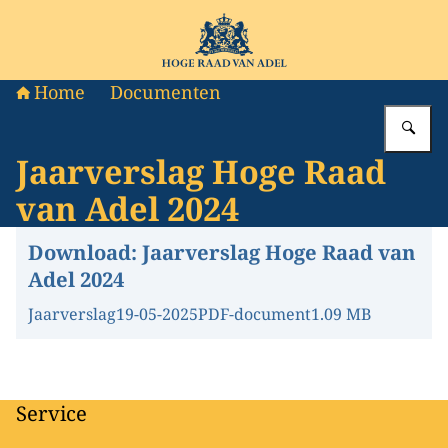
Naar de homepage van Hoge Raad van Adel
Home
Documenten
Vu
Jaarverslag Hoge Raad
van Adel 2024
Download:
Jaarverslag Hoge Raad van
Adel 2024
Jaarverslag
19-05-2025
PDF-document
1.09 MB
Service