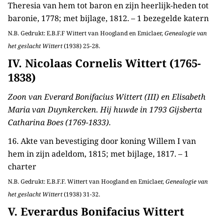
Theresia van hem tot baron en zijn heerlijk-heden tot
baronie, 1778; met bijlage, 1812. – 1 bezegelde katern
N.B. Gedrukt: E.B.F.F Wittert van Hoogland en Emiclaer,
Genealogie van
het geslacht Wittert
(1938) 25-28.
IV. Nicolaas Cornelis Wittert (1765-
1838)
Zoon van Everard Bonifacius Wittert (III) en Elisabeth
Maria van Duynkercken. Hij huwde in 1793 Gijsberta
Catharina Boes (1769-1833).
16. Akte van bevestiging door koning Willem I van
hem in zijn adeldom, 1815; met bijlage, 1817. – 1
charter
N.B. Gedrukt: E.B.F.F. Wittert van Hoogland en Emiclaer,
Genealogie van
het geslacht Wittert
(1938) 31-32.
V. Everardus Bonifacius Wittert