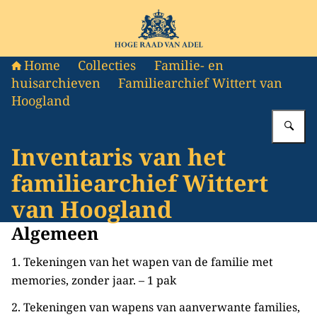
Naar de homepage van Hoge Raad van Adel
Home
Collecties
Familie- en
huisarchieven
Familiearchief Wittert van
Hoogland
Vu
Inventaris van het
familiearchief Wittert
van Hoogland
Algemeen
1. Tekeningen van het wapen van de familie met
memories, zonder jaar. – 1 pak
2. Tekeningen van wapens van aanverwante families,