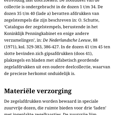
eenvoudig laat doorzoeken. De hoofddeel van de
collectie is ondergebracht in de dozen 1 t/m 34. De
dozen 35 t/m 40 (lade a) bevatten afdrukken van
zegelstempels die zijn beschreven in: O. Schutte,
‘Catalogus der zegelstempels, berustende in het
Koninklijk Penningkabinet en enige andere
verzamelingen’, in:
De Nederlandsche Leeuw
, 88
(1971), kol. 329-383, 386-427. In de dozen 41 t/m 45 ten
slotte bevinden zich gipsafdrukken (doos 41),
plakzegels en bladen met alfabetisch geordende
zegelafdrukken uit een oudere deelcollectie, waarvan
de precieze herkomst onduidelijk is.
Materiële verzorging
De zegelafdrukken worden bewaard in speciale
zuurvrije dozen, die ruimte bieden voor drie ‘laden’
met ingeplakte zegelkaartjes. De zuurvrije lijm